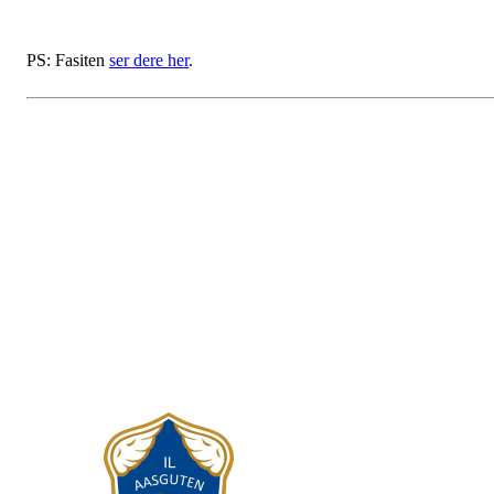
PS: Fasiten
ser dere her
.
IL AASGUTEN
Postboks 25, 7631 Åsen
Org. nr.: 984 215 746
+ 971 22 416
leder@aasguten.no
kasserer@aasguten.no