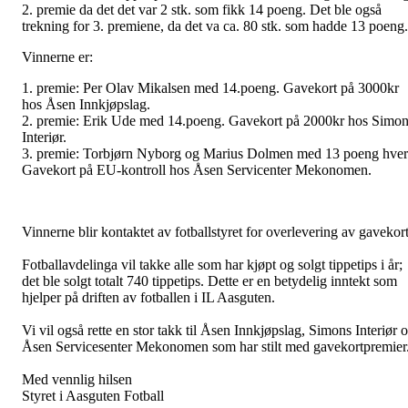
2. premie da det det var 2 stk. som fikk 14 poeng. Det ble også
trekning for 3. premiene, da det va ca. 80 stk. som hadde 13 poeng.
Vinnerne er:
1. premie: Per Olav Mikalsen med 14.poeng. Gavekort på 3000kr
hos Åsen Innkjøpslag.
2. premie: Erik Ude med 14.poeng. Gavekort på 2000kr hos Simo
Interiør.
3. premie: Torbjørn Nyborg og Marius Dolmen med 13 poeng hver
Gavekort på EU-kontroll hos Åsen Servicenter Mekonomen.
Vinnerne blir kontaktet av fotballstyret for overlevering av gavekort
Fotballavdelinga vil takke alle som har kjøpt og solgt tippetips i år;
det ble solgt totalt 740 tippetips. Dette er en betydelig inntekt som
hjelper på driften av fotballen i IL Aasguten.
Vi vil også rette en stor takk til Åsen Innkjøpslag, Simons Interiør 
Åsen Servicesenter Mekonomen som har stilt med gavekortpremier
Med vennlig hilsen
Styret i Aasguten Fotball