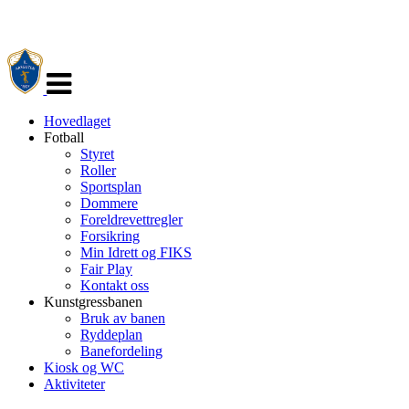
Veksle
navigasjon
Hovedlaget
Fotball
Styret
Roller
Sportsplan
Dommere
Foreldrevettregler
Forsikring
Min Idrett og FIKS
Fair Play
Kontakt oss
Kunstgressbanen
Bruk av banen
Ryddeplan
Banefordeling
Kiosk og WC
Aktiviteter