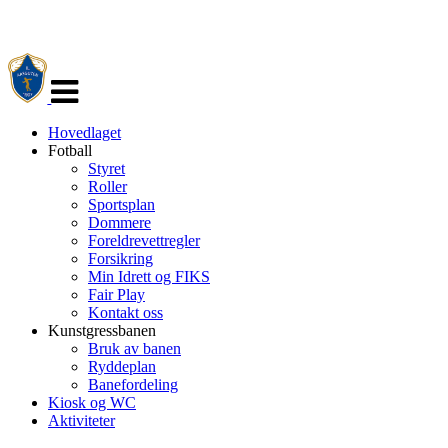
Veksle
navigasjon
Hovedlaget
Fotball
Styret
Roller
Sportsplan
Dommere
Foreldrevettregler
Forsikring
Min Idrett og FIKS
Fair Play
Kontakt oss
Kunstgressbanen
Bruk av banen
Ryddeplan
Banefordeling
Kiosk og WC
Aktiviteter