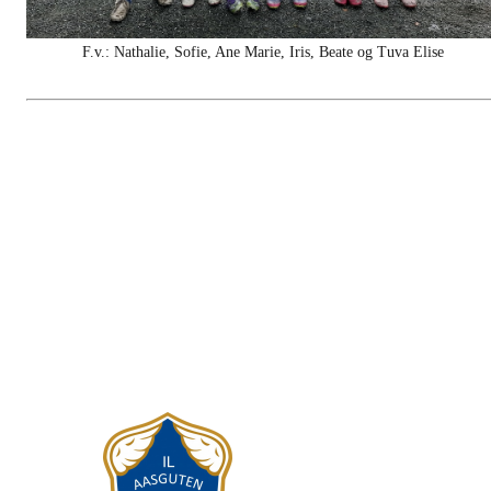
F.v.: Nathalie, Sofie, Ane Marie, Iris, Beate og Tuva Elise
IL AASGUTEN
Postboks 25, 7631 Åsen
Org. nr.: 984 215 746
+ 971 22 416
leder@aasguten.no
kasserer@aasguten.no