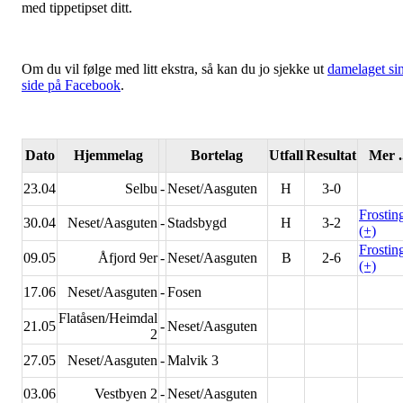
med tippetipset ditt.
Om du vil følge med litt ekstra, så kan du jo sjekke ut
damelaget si
side på Facebook
.
Dato
Hjemmelag
Bortelag
Utfall
Resultat
Mer .
23.04
Selbu
-
Neset/Aasguten
H
3-0
Frostin
30.04
Neset/Aasguten
-
Stadsbygd
H
3-2
(+)
Frostin
09.05
Åfjord 9er
-
Neset/Aasguten
B
2-6
(+)
17.06
Neset/Aasguten
-
Fosen
Flatåsen/Heimdal
21.05
-
Neset/Aasguten
2
27.05
Neset/Aasguten
-
Malvik 3
03.06
Vestbyen 2
-
Neset/Aasguten