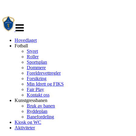
Veksle
navigasjon
Hovedlaget
Fotball
Styret
Roller
Sportsplan
Dommere
Foreldrevettregler
Forsikring
Min Idrett og FIKS
Fair Play
Kontakt oss
Kunstgressbanen
Bruk av banen
Ryddeplan
Banefordeling
Kiosk og WC
Aktiviteter