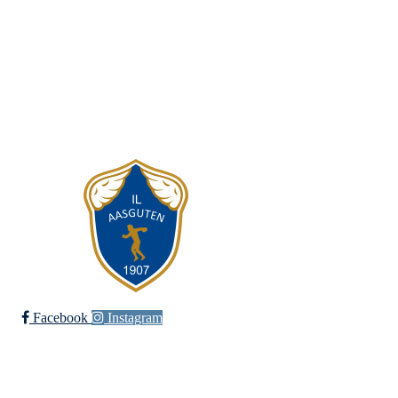
Postboks 25, 7631 Åsen
Org. nr.: 984 215 746
+ 971 22 416
leder@aasguten.no
kasserer@aasguten.no
Facebook
Instagram